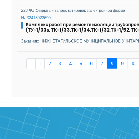
223 ФЗ
Открытый запрос котировок в электронной форме
№ 32413922690
Комплекс работ при ремонте изоляции трубопро
(ТУ-1/33а, ТК-1/33,ТК-1/34,ТК-1/32,ТК-1/52, ТК-
Заказчик: НИЖНЕТАГИЛЬСКОЕ МУНИЦИПАЛЬНОЕ УНИТАР
‹
1
2
3
4
5
6
7
9
10
8