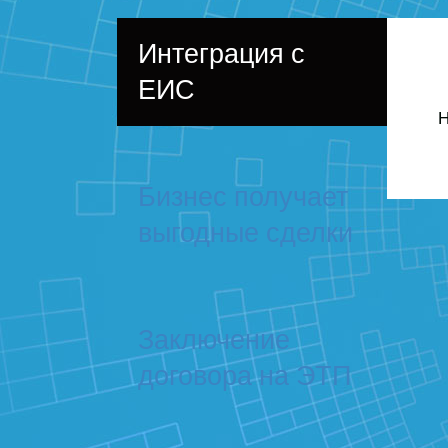
Интеграция с
ЕИС
Н
Бизнес получает
выгодные сделки
Заключение
договора на ЭТП