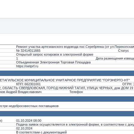
Ремонт участка артезианского водовода пос.Серебрянка (от ул.Перекопская
№ 32414011665
Статус
Открытый запрос котировок в электронной форме
1
Дата размещения извещ
Объединенная Электронная Торговая Площадка
https://oetprf.ru
ЕТАГИЛЬСКОЕ МУНИЦИПАЛЬНОЕ УНИТАРНОЕ ПРЕДПРИЯТИЕ "ГОРЭНЕРГО-НТ"
КПП: 662301001
ОГРН: 
2, ОБЛАСТЬ СВЕРДЛОВСКАЯ, ГОРОД НИЖНИЙ ТАГИЛ, УЛИЦА ЧЕРНЫХ, дом ДОМ 19
нов Андрей Владиславович
Телефон
еестре недобросовестных поставщиков
е)
01.10.2024 08:00
Подача заявок осуществляется в электронной форме, в соответствии с до
02.10.2024
В соответствии с документацией