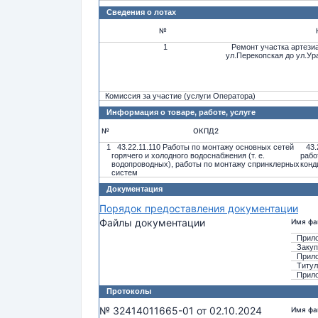
Сведения о лотах
№
1
Ремонт участка артези
ул.Перекопская до ул.Ур
Комиссия за участие (услуги Оператора)
Информация о товаре, работе, услуге
№
ОКПД2
1
43.22.11.110 Работы по монтажу основных сетей
43.
горячего и холодного водоснабжения (т. е.
рабо
водопроводных), работы по монтажу спринклерных
конд
систем
Документация
Порядок предоставления документации
Файлы документации
Имя фа
Прило
Закуп
Прило
Титул
Прило
Протоколы
№ 32414011665-01 от 02.10.2024
Имя фа