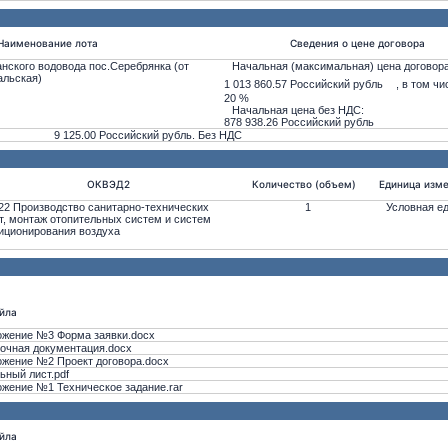
Наименование лота
Сведения о цене договора
анского водовода пос.Серебрянка (от
Начальная (максимальная) цена договора
альская)
1 013 860.57 Российский рубль
, в том ч
20 %
Начальная цена без НДС:
878 938.26 Российский рубль
9 125.00 Российский рубль. Без НДС
ОКВЭД2
Количество (объем)
Единица изм
22 Производство санитарно-технических
1
Условная е
т, монтаж отопительных систем и систем
иционирования воздуха
йла
жение №3 Форма заявки.docx
очная документация.docx
жение №2 Проект договора.docx
ьный лист.pdf
жение №1 Техническое задание.rar
йла