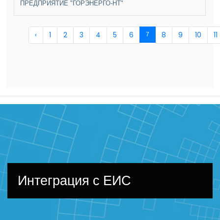
ПРЕДПРИЯТИЕ "ГОРЭНЕРГО-НТ"
‹
1
2
3
4
5
6
8
9
10
11
7
Интеграция с ЕИС