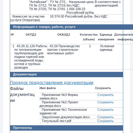
"Алтайская" : ТУ № 27/1,
Начальная цена
В соответствии с
ТК № 27/12, ТК № 27/19,
без НДС:
документацией.
ТК № 27/20, ТК № 27/91
1 656 158.23
Российский рубль
Комиссия за участие
18 374.00 Российский рубль. Без НДС
(услуги Оператора)
Информация о товаре, работе, услуге
№
ОКПД2
ОКВЭД2
Количество
Единица
Дополнител
(объем)
измерения
информац
1
43.29.11.120 Работы
43.29 Производство
1
Условная
по теплоизоляции
прочих строительно-
единица
трубопроводов для
монтажных работ
подачи горячей или
охлажденной воды,
котлов и трубных
разводок
Документация
Порядок предоставления документации
Файлы
Имя файла
Сохранить
документац
Приложение №3 Форма
Сохранить
заявки.docx
ии
Приложение №2 Проект
Сохранить
договора.docx
Приложение №1 Техническое
Сохранить
задание.rar
Закупочная документация.docx
Сохранить
Титульный лист.pdf
Сохранить
Протоколы