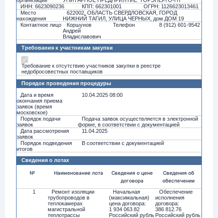
организации
УНИТАРНОЕ ПРЕДПРИЯТИЕ "ГОРЭНЕРГО-НТ"
ИНН: 6623090236
КПП: 662301001
ОГРН: 1126623013461
Место
622002, ОБЛАСТЬ СВЕРДЛОВСКАЯ, ГОРОД
нахождения
НИЖНИЙ ТАГИЛ, УЛИЦА ЧЕРНЫХ, дом ДОМ 19
Контактное лицо
Коршунов
Телефон
8 (912) 601-9542
Андрей
Владиславович
Требования к участникам закупки
Требование к отсутствию участников закупки в реестре
недобросовестных поставщиков
Порядок проведения процедуры
Дата и время
10.04.2025 08:00
окончания приема
заявок (время
московское)
Порядок подачи
Подача заявок осуществляется в электронной
заявок
форме, в соответствии с документацией
Дата рассмотрения
11.04.2025
заявок
Порядок подведения
В соответствии с документацией
итогов
Сведения о лотах
№
Наименование лота
Сведения о цене
Сведения об
договора
обеспечении
1
Ремонт изоляции
Начальная
Обеспечение
трубопроводов в
(максимальная)
исполнения
теплокамерах
цена договора:
договора:
магистральной
1 934 063.82
386 812.76
теплотрассы
Российский рубль
Российский рубль