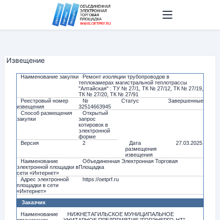
Извещение
Наименование закупки
Ремонт изоляции трубопроводов в
теплокамерах магистральной теплотрассы
"Алтайская" : ТУ № 27/1, ТК № 27/12, ТК № 27/19,
ТК № 27/20, ТК № 27/91
Реестровый номер
№
Статус
Завершенные
извещения
32514663945
Способ размещения
Открытый
закупки
запрос
котировок в
электронной
форме
Версия
2
Дата
27.03.2025
размещения
извещения
Наименование
Объединенная Электронная Торговая
электронной площадки в
Площадка
сети «Интернет»
Адрес электронной
https://oetprf.ru
площадки в сети
«Интернет»
Заказчик
Наименование
НИЖНЕТАГИЛЬСКОЕ МУНИЦИПАЛЬНОЕ