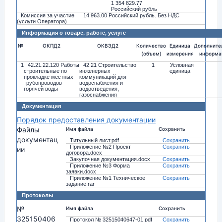
1 354 829.77
Российский рубль
Комиссия за участие
14 963.00 Российский рубль. Без НДС
(услуги Оператора)
Информация о товаре, работе, услуге
№
ОКПД2
ОКВЭД2
Количество
Единица
Дополните
(объем)
измерения
информа
1
42.21.22.120 Работы
42.21 Строительство
1
Условная
строительные по
инженерных
единица
прокладке местных
коммуникаций для
трубопроводов
водоснабжения и
горячей воды
водоотведения,
газоснабжения
Документация
Порядок предоставления документации
Файлы
Имя файла
Сохранить
документац
Титульный лист.pdf
Сохранить
Приложение №2 Проект
Сохранить
ии
договора.docx
Закупочная документация.docx
Сохранить
Приложение №3 Форма
Сохранить
заявки.docx
Приложение №1 Техническое
Сохранить
задание.rar
Протоколы
№
Имя файла
Сохранить
325150406
Протокол № 32515040647-01.pdf
Сохранить