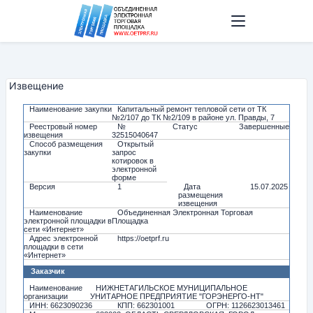
Извещение
Наименование закупки
Капитальный ремонт тепловой сети от ТК
№2/107 до ТК №2/109 в районе ул. Правды, 7
Реестровый номер
№
Статус
Завершенные
извещения
32515040647
Способ размещения
Открытый
закупки
запрос
котировок в
электронной
форме
Версия
1
Дата
15.07.2025
размещения
извещения
Наименование
Объединенная Электронная Торговая
электронной площадки в
Площадка
сети «Интернет»
Адрес электронной
https://oetprf.ru
площадки в сети
«Интернет»
Заказчик
Наименование
НИЖНЕТАГИЛЬСКОЕ МУНИЦИПАЛЬНОЕ
организации
УНИТАРНОЕ ПРЕДПРИЯТИЕ "ГОРЭНЕРГО-НТ"
ИНН: 6623090236
КПП: 662301001
ОГРН: 1126623013461