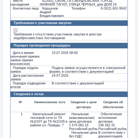
Место
622002, ОБЛАСТЬ СВЕРДЛОВСКАЯ, ГОРОД
нахождения
НИЖНИЙ ТАГИЛ, УЛИЦА ЧЕРНЫХ, дом ДОМ 19
Контактное лицо
Коршунов
Телефон
8 (912) 601-9542
Андрей
Владиславович
Требования к участникам закупки
Требование к отсутствию участников закупки в реестре
недобросовестных поставщиков
Порядок проведения процедуры
Дата и время
23.07.2025 08:00
окончания приема
заявок (время
московское)
Порядок подачи
Подача заявок осуществляется в электронной
заявок
форме, в соответствии с документацией
Дата рассмотрения
24.07.2025
заявок
Порядок подведения
В соответствии с документацией
итогов
Сведения о лотах
№
Наименование лота
Сведения о цене
Сведения об
договора
обеспечении
1
Капитальный ремонт
Начальная
Обеспечение
тепловой сети от ТК
(максимальная)
исполнения
№2/107 до ТК №2/109 в
цена договора:
договора:
районе ул. Правды, 7
1 575 082.15
236 262.32
Российский рубль
Российский рубль
Начальная цена
В соответствии с
без НДС:
документацией.