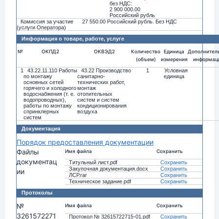
без НДС:
2 900 000.00
Российский рубль
Комиссия за участие
27 550.00 Российский рубль. Без НДС
(услуги Оператора)
Информация о товаре, работе, услуге
№
ОКПД2
ОКВЭД2
Количество
Единица
Дополнител
(объем)
измерения
информац
1
43.22.11.110 Работы
43.22 Производство
1
Условная
по монтажу
санитарно-
единица
основных сетей
технических работ,
горячего и холодного
монтаж
водоснабжения (т. е.
отопительных
водопроводных),
систем и систем
работы по монтажу
кондиционирования
спринклерных
воздуха
систем
Документация
Порядок предоставления документации
Файлы
Имя файла
Сохранить
документац
Титульный лист.pdf
Сохранить
Закупочная документация.docx
Сохранить
ии
ЛСР.rar
Сохранить
Техническое задание.pdf
Сохранить
Протоколы
№
Имя файла
Сохранить
3261572271
Протокол № 32615722715-01.pdf
Сохранить