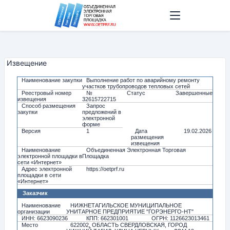
Извещение
Наименование закупки
Выполнение работ по аварийному ремонту
участков трубопроводов тепловых сетей
Реестровый номер
№
Статус
Завершенные
извещения
32615722715
Способ размещения
Запрос
закупки
предложений в
электронной
форме
Версия
1
Дата
19.02.2026
размещения
извещения
Наименование
Объединенная Электронная Торговая
электронной площадки в
Площадка
сети «Интернет»
Адрес электронной
https://oetprf.ru
площадки в сети
«Интернет»
Заказчик
Наименование
НИЖНЕТАГИЛЬСКОЕ МУНИЦИПАЛЬНОЕ
организации
УНИТАРНОЕ ПРЕДПРИЯТИЕ "ГОРЭНЕРГО-НТ"
ИНН: 6623090236
КПП: 662301001
ОГРН: 1126623013461
Место
622002, ОБЛАСТЬ СВЕРДЛОВСКАЯ, ГОРОД