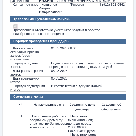
нахождения
НИЖНИЙ ТАГИЛ, УЛИЦА ЧЕРНЫХ, дом ДОМ 19
Контактное лицо
Коршунов
Телефон
8 (912) 601-9542
Андрей
Владиславович
Требования к участникам закупки
Требование к отсутствию участников закупки в реестре
недобросовестных поставщиков
Порядок проведения процедуры
Дата и время
04.03.2026 08:00
окончания приема
заявок (время
московское)
Порядок подачи
Подача заявок осуществляется в электронной
заявок
форме, в соответствии с документацией
Дата рассмотрения
05.03.2026
заявок
Дата подведения
05.03.2026
итогов
Порядок подведения
В соответствии с документацией
итогов
Сведения о лотах
№
Наименование лота
Сведения о цене
Сведения об
договора
обеспечении
1
Выполнение работ по
Начальная
аварийному ремонту
(максимальная)
участков трубопроводов
цена договора:
тепловых сетей
2 900 000.00
Российский рубль
Начальная цена