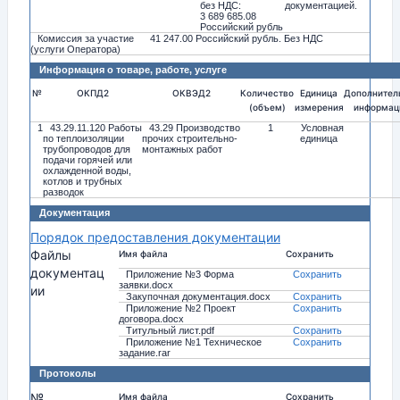
без НДС:
документацией.
3 689 685.08
Российский рубль
Комиссия за участие
41 247.00 Российский рубль. Без НДС
(услуги Оператора)
Информация о товаре, работе, услуге
№
ОКПД2
ОКВЭД2
Количество
Единица
Дополнител
(объем)
измерения
информац
1
43.29.11.120 Работы
43.29 Производство
1
Условная
по теплоизоляции
прочих строительно-
единица
трубопроводов для
монтажных работ
подачи горячей или
охлажденной воды,
котлов и трубных
разводок
Документация
Порядок предоставления документации
Файлы
Имя файла
Сохранить
документац
Приложение №3 Форма
Сохранить
заявки.docx
ии
Закупочная документация.docx
Сохранить
Приложение №2 Проект
Сохранить
договора.docx
Титульный лист.pdf
Сохранить
Приложение №1 Техническое
Сохранить
задание.rar
Протоколы
№
Имя файла
Сохранить