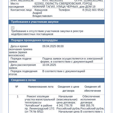
ИНН: 6623090236
КПП: 662301001
ОГРН: 1126623013461
Место
622002, ОБЛАСТЬ СВЕРДЛОВСКАЯ, ГОРОД
нахождения
НИЖНИЙ ТАГИЛ, УЛИЦА ЧЕРНЫХ, дом ДОМ 19
Контактное лицо
Коршунов
Телефон
8 (912) 601-9542
Андрей
Владиславович
Требования к участникам закупки
Требование к отсутствию участников закупки в реестре
недобросовестных поставщиков
Порядок проведения процедуры
Дата и время
09.04.2025 08:00
окончания приема
заявок (время
московское)
Порядок подачи
Подача заявок осуществляется в электронной
заявок
форме, в соответствии с документацией
Дата рассмотрения
10.04.2025
заявок
Порядок подведения
В соответствии с документацией
итогов
Сведения о лотах
№
Наименование лота
Сведения о цене
Сведения об
договора
обеспечении
1
Ремонт изоляции
Начальная
Обеспечение
участка магистральной
(максимальная)
исполнения
теплотрассы
цена договора:
договора:
"Алтайская" в районе
4 341 778.78
868 355.76
пр. Ленинградский 17/1
Российский рубль
Российский рубль
(от ТК № 8/52)
Начальная цена
В соответствии с