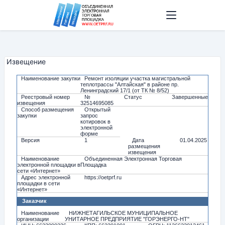
Извещение
Наименование закупки
Ремонт изоляции участка магистральной
теплотрассы "Алтайская" в районе пр.
Ленинградский 17/1 (от ТК № 8/52)
Реестровый номер
№
Статус
Завершенные
извещения
32514695085
Способ размещения
Открытый
закупки
запрос
котировок в
электронной
форме
Версия
1
Дата
01.04.2025
размещения
извещения
Наименование
Объединенная Электронная Торговая
электронной площадки в
Площадка
сети «Интернет»
Адрес электронной
https://oetprf.ru
площадки в сети
«Интернет»
Заказчик
Наименование
НИЖНЕТАГИЛЬСКОЕ МУНИЦИПАЛЬНОЕ
организации
УНИТАРНОЕ ПРЕДПРИЯТИЕ "ГОРЭНЕРГО-НТ"